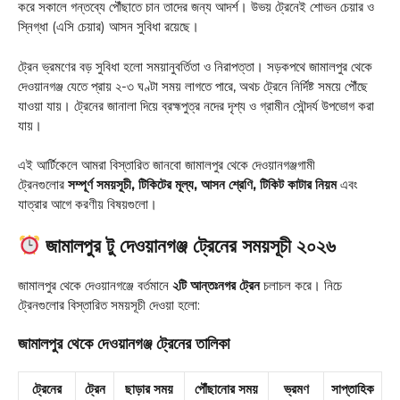
করে সকালে গন্তব্যে পৌঁছাতে চান তাদের জন্য আদর্শ। উভয় ট্রেনেই শোভন চেয়ার ও
স্নিগ্ধা (এসি চেয়ার) আসন সুবিধা রয়েছে
।
ট্রেন ভ্রমণের বড় সুবিধা হলো সময়ানুবর্তিতা ও নিরাপত্তা। সড়কপথে জামালপুর থেকে
দেওয়ানগঞ্জ যেতে প্রায় ২-৩ ঘণ্টা সময় লাগতে পারে, অথচ ট্রেনে নির্দিষ্ট সময়ে পৌঁছে
যাওয়া যায়। ট্রেনের জানালা দিয়ে ব্রহ্মপুত্র নদের দৃশ্য ও গ্রামীন সৌন্দর্য উপভোগ করা
যায়।
এই আর্টিকেলে আমরা বিস্তারিত জানবো জামালপুর থেকে দেওয়ানগঞ্জগামী
ট্রেনগুলোর
সম্পূর্ণ সময়সূচী, টিকিটের মূল্য, আসন শ্রেণি, টিকিট কাটার নিয়ম
এবং
যাত্রার আগে করণীয় বিষয়গুলো।
জামালপুর টু দেওয়ানগঞ্জ ট্রেনের সময়সূচী ২০২৬
জামালপুর থেকে দেওয়ানগঞ্জে বর্তমানে
২টি আন্তঃনগর ট্রেন
চলাচল করে। নিচে
ট্রেনগুলোর বিস্তারিত সময়সূচী দেওয়া হলো
:
জামালপুর থেকে দেওয়ানগঞ্জ ট্রেনের তালিকা
ট্রেনের
ট্রেন
ছাড়ার সময়
পৌঁছানোর সময়
ভ্রমণ
সাপ্তাহিক