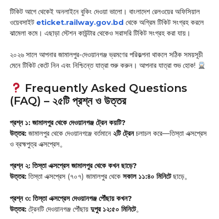
টিকিট আগে থেকেই অনলাইনে বুকিং দেওয়া ভালো। বাংলাদেশ রেলওয়ের অফিসিয়াল
ওয়েবসাইট
eticket.railway.gov.bd
থেকে অগ্রিম টিকিট সংগ্রহ করলে
ঝামেলা কমে। এছাড়া স্টেশন কাউন্টার থেকেও সরাসরি টিকিট সংগ্রহ করা যায়
।
২০২৬ সালে আপনার জামালপুর-দেওয়ানগঞ্জ ভ্রমণের পরিকল্পনা থাকলে সঠিক সময়সূচী
মেনে টিকিট কেটে নিন এবং নিশ্চিন্তে যাত্রা শুরু করুন। আপনার যাত্রা শুভ হোক!
Frequently Asked Questions
(FAQ) – ২৫টি প্রশ্ন ও উত্তর
প্রশ্ন ১: জামালপুর থেকে দেওয়ানগঞ্জ ট্রেন কয়টি?
উত্তর:
জামালপুর থেকে দেওয়ানগঞ্জে বর্তমানে
২টি ট্রেন
চলাচল করে—তিস্তা এক্সপ্রেস
ও ব্রহ্মপুত্র এক্সপ্রেস
。
প্রশ্ন ২: তিস্তা এক্সপ্রেস জামালপুর থেকে কখন ছাড়ে?
উত্তর:
তিস্তা এক্সপ্রেস (৭০৭) জামালপুর থেকে
সকাল ১১:৪০ মিনিটে
ছাড়ে
。
প্রশ্ন ৩: তিস্তা এক্সপ্রেস দেওয়ানগঞ্জ পৌঁছায় কখন?
উত্তর:
ট্রেনটি দেওয়ানগঞ্জ পৌঁছায়
দুপুর ১২:৫০ মিনিটে
。