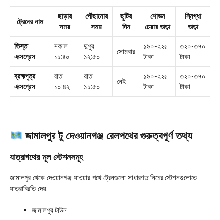
ছাড়ার
পৌঁছানোর
ছুটির
শোভন
স্নিগ্ধা
ট্রেনের নাম
সময়
সময়
দিন
চেয়ার ভাড়া
ভাড়া
তিস্তা
সকাল
দুপুর
১৯০-২২৫
৩২০-৩৭০
সোমবার
এক্সপ্রেস
১১:৪০
১২:৫০
টাকা
টাকা
ব্রহ্মপুত্র
রাত
রাত
১৯০-২২৫
৩২০-৩৭০
নেই
এক্সপ্রেস
১০:৪২
১১:৫০
টাকা
টাকা
জামালপুর টু দেওয়ানগঞ্জ রেলপথের গুরুত্বপূর্ণ তথ্য
যাত্রাপথের মূল স্টেশনসমূহ
জামালপুর থেকে দেওয়ানগঞ্জ যাওয়ার পথে ট্রেনগুলো সাধারণত নিচের স্টেশনগুলোতে
যাত্রাবিরতি দেয়:
জামালপুর টাউন