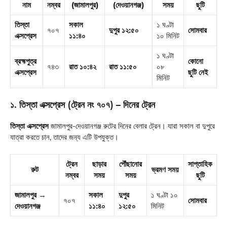
নাম
নম্বর
(জামালপুর)
(দেওয়ানগঞ্জ)
সময়
ছুটি
তিস্তা
সকাল
১ ঘণ্টা
৭০৭
দুপুর ১২:৫০
সোমবার
এক্সপ্রেস
১১:৪০
১০ মিনিট
১ ঘণ্টা
ব্রহ্মপুত্র
কোনো
৭৪৩
রাত ১০:৪২
রাত ১১:৫০
০৮
এক্সপ্রেস
ছুটি নেই
মিনিট
১. তিস্তা এক্সপ্রেস (ট্রেন নং ৭০৭) – দিনের ট্রেন
তিস্তা এক্সপ্রেস
জামালপুর-দেওয়ানগঞ্জ রুটের দিনের বেলার ট্রেন। যারা সকাল বা দুপুরে
যাত্রা করতে চান, তাদের জন্য এটি উপযুক্ত।
ট্রেন
ছাড়ার
পৌঁছানোর
সাপ্তাহিক
রুট
ভ্রমণ সময়
নম্বর
সময়
সময়
ছুটি
জামালপুর →
সকাল
দুপুর
১ ঘণ্টা ১০
৭০৭
সোমবার
দেওয়ানগঞ্জ
১১:৪০
১২:৫০
মিনিট