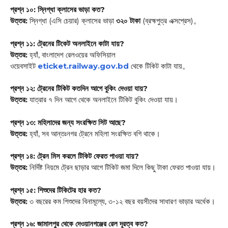
প্রশ্ন ১০: স্নিগ্ধা ক্লাসের ভাড়া কত?
উত্তর:
স্নিগ্ধা (এসি চেয়ার) ক্লাসের ভাড়া
৩২০ টাকা
(ব্রহ্মপুত্র এক্সপ্রেস)
。
প্রশ্ন ১১: ট্রেনের টিকেট অনলাইনে কাটা যায়?
উত্তর:
হ্যাঁ, বাংলাদেশ রেলওয়ের অফিসিয়াল
ওয়েবসাইট
eticket.railway.gov.bd
থেকে টিকিট কাটা যায়
。
প্রশ্ন ১২: ট্রেনের টিকিট কতদিন আগে বুকিং দেওয়া যায়?
উত্তর:
যাত্রার ৭ দিন আগে থেকে অনলাইনে টিকিট বুকিং দেওয়া যায়।
প্রশ্ন ১৩: মহিলাদের জন্য সংরক্ষিত সিট আছে?
উত্তর:
হ্যাঁ, সব আন্তঃনগর ট্রেনে মহিলা সংরক্ষিত বগি থাকে।
প্রশ্ন ১৪: ট্রেন মিস করলে টিকিট ফেরত পাওয়া যায়?
উত্তর:
নির্দিষ্ট নিয়মে ট্রেন ছাড়ার আগে টিকিট জমা দিলে কিছু টাকা ফেরত পাওয়া যায়।
প্রশ্ন ১৫: শিশুদের টিকিটের হার কত?
উত্তর:
৩ বছরের কম শিশুদের বিনামূল্যে, ৩-১২ বছর বয়সীদের সাধারণ ভাড়ার অর্ধেক।
প্রশ্ন ১৬: জামালপুর থেকে দেওয়ানগঞ্জের রেল দূরত্ব কত?