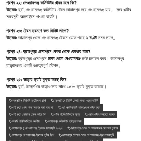
প্রশ্ন ২২: দেওয়ানগঞ্জ কমিউটার ট্রেন চলে কি?
উত্তর:
হ্যাঁ, দেওয়ানগঞ্জ কমিউটার ট্রেন জামালপুর হয়ে দেওয়ানগঞ্জ যায়
。 তবে এটির
সময়সূচী অনলাইনে পাওয়া যায়নি।
প্রশ্ন ২৩: ট্রেন ভ্রমণে কত মিনিট লাগে?
উত্তর:
জামালপুর থেকে দেওয়ানগঞ্জ ট্রেনে যেতে প্রায়
১ ঘণ্টা
সময় লাগে
。
প্রশ্ন ২৪: ব্রহ্মপুত্র এক্সপ্রেস কোথা থেকে কোথায় যায়?
উত্তর:
ব্রহ্মপুত্র এক্সপ্রেস
ঢাকা থেকে দেওয়ানগঞ্জ
রুটে চলাচল করে। জামালপুর
যাত্রাপথের একটি গুরুত্বপূর্ণ স্টেশন
。
প্রশ্ন ২৫: ভাড়ায় ভ্যাট যুক্ত আছে কি?
উত্তর:
হ্যাঁ, উল্লেখিত ভাড়াগুলোর সাথে ১৫% ভ্যাট যুক্ত রয়েছে।
অনলাইন টিকিটে অতিরিক্ত চার্জ
অনলাইনে টিকিট কেনার জন্য ওয়েবসাইট
এই রুটে ৫জি সিম ব্যবহার করা যায় কি
এই রুটে কয়টি আন্তঃনগর ট্রেন চলে
এই রুটে লোকাল ট্রেন আছে কি
এসি বার্থের টিকিটের মূল্য
কোন ট্রেন সবচেয়ে দ্রুত
জরুরি পরিস্থিতিতে করণীয়
জামালপুর কমিউটার ছাড়ের সময়
জামালপুর টু দেওয়ানগঞ্জ ট্রেনের সময়সূচী ২০২৬
জামালপুর থেকে দেওয়ানগঞ্জের রেলপথে দূরত্ব
জামালপুর দেওয়ানগঞ্জ ট্রেনের ছুটির দিন
জামালপুর স্টেশন থেকে দেওয়ানগঞ্জ ট্রেন সময়সূচী