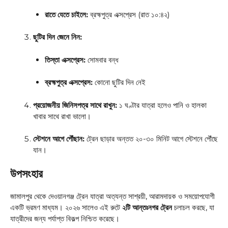
রাতে যেতে চাইলে:
ব্রহ্মপুত্র এক্সপ্রেস (রাত ১০:৪২)
ছুটির দিন জেনে নিন:
তিস্তা এক্সপ্রেস:
সোমবার বন্ধ
ব্রহ্মপুত্র এক্সপ্রেস:
কোনো ছুটির দিন নেই
প্রয়োজনীয় জিনিসপত্র সাথে রাখুন:
১ ঘণ্টার যাত্রা হলেও পানি ও হালকা
খাবার সাথে রাখা ভালো।
স্টেশনে আগে পৌঁছান:
ট্রেন ছাড়ার অন্তত ২০-৩০ মিনিট আগে স্টেশনে পৌঁছে
যান।
উপসংহার
জামালপুর থেকে দেওয়ানগঞ্জ ট্রেন যাত্রা অত্যন্ত সাশ্রয়ী, আরামদায়ক ও সময়োপযোগী
একটি ভ্রমণ মাধ্যম। ২০২৬ সালেও এই রুটে
২টি আন্তঃনগর ট্রেন
চলাচল করছে, যা
যাত্রীদের জন্য পর্যাপ্ত বিকল্প নিশ্চিত করেছে।