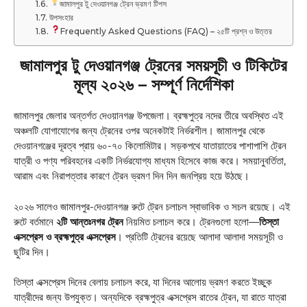
জামালপুর টু দেওয়ানগঞ্জ ট্রেন ভ্রমণ টিপস
উপসংহার
Frequently Asked Questions (FAQ) – ২৫টি প্রশ্ন ও উত্তর
জামালপুর টু দেওয়ানগঞ্জ ট্রেনের সময়সূচী ও টিকিটের
মূল্য ২০২৬ – সম্পূর্ণ নির্দেশিকা
জামালপুর জেলার অন্তর্গত দেওয়ানগঞ্জ উপজেলা। ব্রহ্মপুত্র নদের তীরে অবস্থিত এই
অঞ্চলটি যোগাযোগের জন্য ট্রেনের ওপর অনেকটাই নির্ভরশীল। জামালপুর থেকে
দেওয়ানগঞ্জের দূরত্ব প্রায় ৬০-৭০ কিলোমিটার
। সড়কপথে যাতায়াতের পাশাপাশি ট্রেন
যাত্রী ও পণ্য পরিবহনের একটি নির্ভরযোগ্য মাধ্যম হিসেবে কাজ করে। সময়ানুবর্তিতা,
আরাম এবং নিরাপত্তার কারণে ট্রেন ভ্রমণ দিন দিন জনপ্রিয় হয়ে উঠছে।
২০২৬ সালেও জামালপুর-দেওয়ানগঞ্জ রুটে ট্রেন চলাচল স্বাভাবিক ও সচল রয়েছে। এই
রুটে বর্তমানে
২টি আন্তঃনগর ট্রেন
নিয়মিত চলাচল করে। ট্রেনগুলো হলো—
তিস্তা
এক্সপ্রেস ও ব্রহ্মপুত্র এক্সপ্রেস
। প্রতিটি ট্রেনের রয়েছে আলাদা আলাদা সময়সূচী ও
ছুটির দিন।
তিস্তা এক্সপ্রেস দিনের বেলায় চলাচল করে, যা দিনের আলোয় ভ্রমণ করতে ইচ্ছুক
যাত্রীদের জন্য উপযুক্ত। অন্যদিকে ব্রহ্মপুত্র এক্সপ্রেস রাতের ট্রেন, যা রাতে যাত্রা