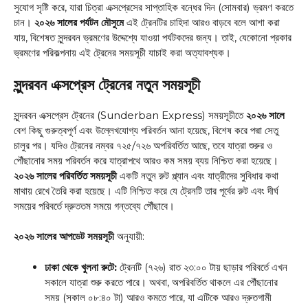
সুযোগ সৃষ্টি করে, যারা চিত্রা এক্সপ্রেসের সাপ্তাহিক বন্ধের দিন (সোমবার) ভ্রমণ করতে
চান।
২০২৬ সালের পর্যটন মৌসুমে
এই ট্রেনটির চাহিদা আরও বাড়বে বলে আশা করা
যায়, বিশেষত সুন্দরবন ভ্রমণের উদ্দেশ্যে যাওয়া পর্যটকদের জন্য। তাই, যেকোনো প্রকার
ভ্রমণের পরিকল্পনায় এই ট্রেনের সময়সূচী যাচাই করা অত্যাবশ্যক।
সুন্দরবন এক্সপ্রেস ট্রেনের নতুন সময়সূচী
সুন্দরবন এক্সপ্রেস ট্রেনের (Sunderban Express) সময়সূচীতে
২০২৬ সালে
বেশ কিছু গুরুত্বপূর্ণ এবং উল্লেখযোগ্য পরিবর্তন আনা হয়েছে, বিশেষ করে পদ্মা সেতু
চালুর পর। যদিও ট্রেনের নম্বর ৭২৫/৭২৬ অপরিবর্তিত আছে, তবে যাত্রা শুরুর ও
পৌঁছানোর সময় পরিবর্তন করে যাত্রাপথে আরও কম সময় ব্যয় নিশ্চিত করা হয়েছে।
২০২৬ সালের পরিবর্তিত সময়সূচী
একটি নতুন রুট প্ল্যান এবং যাত্রীদের সুবিধার কথা
মাথায় রেখে তৈরি করা হয়েছে। এটি নিশ্চিত করে যে ট্রেনটি তার পূর্বের রুট এবং দীর্ঘ
সময়ের পরিবর্তে দ্রুততম সময়ে গন্তব্যে পৌঁছাবে।
২০২৬ সালের আপডেট সময়সূচী
অনুযায়ী:
ঢাকা থেকে খুলনা রুটে:
ট্রেনটি (৭২৬) রাত ২৩:০০ টায় ছাড়ার পরিবর্তে এখন
সকালে যাত্রা শুরু করতে পারে। অথবা, অপরিবর্তিত থাকলে এর পৌঁছানোর
সময় (সকাল ০৮:৪০ টা) আরও কমতে পারে, যা এটিকে আরও দ্রুতগামী