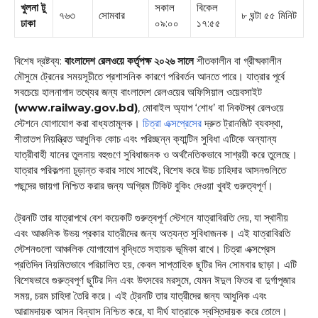
খুলনা টু
সকাল
বিকেল
৭৬৩
সোমবার
৮ ঘন্টা ৫৫ মিনিট
ঢাকা
০৯:০০
১৭:৫৫
বিশেষ দ্রষ্টব্য:
বাংলাদেশ রেলওয়ে কর্তৃপক্ষ ২০২৬ সালে
শীতকালীন বা গ্রীষ্মকালীন
মৌসুমে ট্রেনের সময়সূচীতে প্রশাসনিক কারণে পরিবর্তন আনতে পারে। যাত্রার পূর্বে
সবচেয়ে হালনাগাদ তথ্যের জন্য বাংলাদেশ রেলওয়ের অফিসিয়াল ওয়েবসাইট
(www.railway.gov.bd)
, মোবাইল অ্যাপ ‘শোধ’ বা নিকটস্থ রেলওয়ে
স্টেশনে যোগাযোগ করা বাধ্যতামূলক।
চিত্রা এক্সপ্রেসের
দ্রুত ট্রানজিট ব্যবস্থা,
শীতাতপ নিয়ন্ত্রিত আধুনিক কোচ এবং পরিচ্ছন্ন ক্যান্টিন সুবিধা এটিকে অন্যান্য
যাত্রীবাহী যানের তুলনায় বহুগুণে সুবিধাজনক ও অর্থনৈতিকভাবে সাশ্রয়ী করে তুলেছে।
যাত্রার পরিকল্পনা চূড়ান্ত করার সাথে সাথেই, বিশেষ করে উচ্চ চাহিদার আসনগুলিতে
পছন্দের জায়গা নিশ্চিত করার জন্য অগ্রিম টিকিট বুকিং দেওয়া খুবই গুরুত্বপূর্ণ।
ট্রেনটি তার যাত্রাপথে বেশ কয়েকটি গুরুত্বপূর্ণ স্টেশনে যাত্রাবিরতি দেয়, যা স্থানীয়
এবং আঞ্চলিক উভয় প্রকার যাত্রীদের জন্য অত্যন্ত সুবিধাজনক। এই যাত্রাবিরতি
স্টেশনগুলো আঞ্চলিক যোগাযোগ বৃদ্ধিতে সহায়ক ভূমিকা রাখে। চিত্রা এক্সপ্রেস
প্রতিদিন নিয়মিতভাবে পরিচালিত হয়, কেবল সাপ্তাহিক ছুটির দিন সোমবার ছাড়া। এটি
বিশেষভাবে গুরুত্বপূর্ণ ছুটির দিন এবং উৎসবের মরসুমে, যেমন ঈদুল ফিতর বা দুর্গাপূজার
সময়, চরম চাহিদা তৈরি করে। এই ট্রেনটি তার যাত্রীদের জন্য আধুনিক এবং
আরামদায়ক আসন বিন্যাস নিশ্চিত করে, যা দীর্ঘ যাত্রাকে স্বস্তিদায়ক করে তোলে।