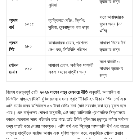
ভ্রমণের জন্য
সুবিধা
রাতে আরামদায়ক
প্রথম
ব্যক্তিগত বেডিং, স্লিপিং
১০১৫
ঘুমের জন্য (নন-
বার্থ
সুবিধা, তুলনামূলক কম ভাড়া
এসি)
প্রথম
আরামদায়ক চেয়ার, প্রশস্ত
সাধারণ দিনের দীর্ঘ
৬৮০
সিট
লেগ-রুম, নিরিবিলি পরিবেশ
ভ্রমণের জন্য
স্বল্প বাজেট ও
শোভন
সাধারণ চেয়ার, সর্বাধিক সাশ্রয়ী,
৫১৫
সাধারণ ভ্রমণের
চেয়ার
সকল ধরনের যাত্রীর জন্য
জন্য
বিশেষ গুরুত্বপূর্ণ নোট:
২০২৬ সালের নতুন রেলওয়ে নীতি
অনুযায়ী, অনলাইন বা
ডিজিটাল মাধ্যমে টিকিট বুকিং দেওয়ার সময় প্রতি টিকিটে ২০ টাকা সার্ভিস চার্জ এবং
এসি বার্থের জন্য অতিরিক্ত ৫০ টাকা বেডিং চার্জ (যদি সরবরাহ করা হয়) যুক্ত হতে
পারে। রেল কর্তৃপক্ষের ঘোষণা অনুযায়ী, এই ভাড়া তালিকাটি প্রশাসনিক সিদ্ধান্তের
কারণে যেকোনো সময় পরিবর্তন হতে পারে, তাই টিকিট বুকিংয়ের চূড়ান্ত পর্যায়ে সর্বশেষ
তথ্য যাচাই করে নেওয়া আবশ্যক। এসি বার্থ এবং স্নিগ্ধা আসনগুলি দীর্ঘ এবং রাতের
যাত্রায় যাত্রীদের সর্বোচ্চ আরাম এবং সুবিধা প্রদান করে, অন্যদিকে শোভন চেয়ার