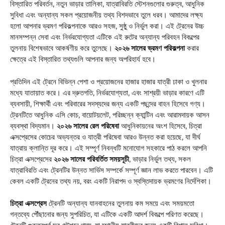
বিস্তারিত পরিবর্তন, নতুন ভাড়ার তালিকা, যাত্রাবিরতি স্টেশনগুলোর গুরুত্ব, আধুনিক
সুবিধা এবং অন্যান্য সকল প্রয়োজনীয় তথ্য বিশদভাবে তুলে ধরব। আমাদের লক্ষ্য
হলো আপনার ভ্রমণ পরিকল্পনাকে আরও সহজ, সুষ্ঠু ও নির্ভুল করা। এই ট্রেনের উচ্চ
মানসম্পন্ন সেবা এবং নির্ভরযোগ্যতা এটিকে এই রুটের অন্যান্য পরিবহন বিকল্পের
তুলনায় বিশেষভাবে আকর্ষণীয় করে তুলেছে।
২০২৬ সালের ভ্রমণ পরিকল্পনা
করার
ক্ষেত্রে এই বিস্তারিত তথ্যগুলি আপনার জন্য অপরিহার্য হবে।
প্রতিদিন এই ট্রেনে বিভিন্ন পেশা ও প্রয়োজনের হাজার হাজার যাত্রী ঢাকা ও খুলনার
মধ্যে যাতায়াত করে। এর দ্রুতগতি, নির্ভরযোগ্যতা, এবং সাশ্রয়ী ভাড়ার কারণে এটি
ব্যবসায়ী, শিক্ষার্থী এবং পরিবারের সদস্যদের জন্য একটি পছন্দের বাহন হিসেবে গণ্য।
ট্রেনটিতে আধুনিক এসি কোচ, বায়োটয়লেট, পরিচ্ছন্ন ক্যান্টিন এবং আরামদায়ক আসন
ব্যবস্থা বিদ্যমান।
২০২৬ সালের রেল পরিষেবা
আধুনিকায়নের অংশ হিসেবে, চিত্রা
এক্সপ্রেসের কোচের অভ্যন্তর ও যাত্রী পরিষেবা আরও উন্নত করা হয়েছে, যা দীর্ঘ
যাত্রায় ক্লান্তি দূর করে। এই সম্পূর্ণ নিবন্ধটি মনোযোগ সহকারে পাঠ করলে আপনি
চিত্রা এক্সপ্রেসের
২০২৬ সালের পরিবর্তিত সময়সূচী
, ভাড়ার নির্ভুল তথ্য, সকল
যাত্রাবিরতি এবং ট্রেনটির উন্নত সার্ভিস সম্পর্কে সম্পূর্ণ জ্ঞান লাভ করতে পারবেন। এটি
কেবল একটি ট্রেনের তথ্য নয়, বরং একটি নিরাপদ ও স্বস্তিদায়ক ভ্রমণের নির্দেশিকা।
চিত্রা এক্সপ্রেস
ট্রেনটি অন্যান্য যানবাহনের তুলনায় কম সময়ে এবং সময়মতো
গন্তব্যে পৌঁছানোর জন্য সুপরিচিত, যা এটিকে একটি আদর্শ বিকল্পে পরিণত করেছে।