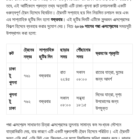
তবে, এই আর্টিকেলে প্রদত্ত তথ্য অনুযায়ী এটি ঢাকা-খুলনা রুটে চলাচলকারী একটি
গুরুত্বপূর্ণ ট্রেন হিসেবে বিবেচিত। ট্রেনটি সপ্তাহে ছয় দিন নিয়মিত চলাচল করে এবং
এর সাপ্তাহিক ছুটির দিন হলো
শুক্রবার
। এই ছুটির দিনটি এটিকে সুন্দরবন এক্সপ্রেসের
বিকল্প হিসেবে ব্যবহার করার সুযোগ দেয়। নিচে
২০২৬ সালের পদ্মা এক্সপ্রেসের
সময়সূচী
উপস্থাপন করা হলো:
ট্রেনের
সাপ্তাহিক
ছাড়ার
পৌঁছানোর
রুট
ভ্রমণের প্রকৃতি
নম্বর
ছুটির দিন
সময়
সময়
ঢাকা
রাত
সকাল
রাতের যাত্রা, ঘুমের
টু
৭৬১
শুক্রবার
২২:৪৫
০৮:০০
জন্য আদর্শ
খুলনা
খুলনা
দিনের যাত্রা, দৃশ্য
সকাল
সন্ধ্যা
টু
৭৬২
শুক্রবার
উপভোগের জন্য
০৮:০০
১৮:১৫
ঢাকা
উপযুক্ত
পদ্মা এক্সপ্রেস সাধারণত চিত্রা এক্সপ্রেসের তুলনায় সামান্য কম সংখ্যক স্টেশনে
যাত্রাবিরতি দেয়, যার কারণে এটি একটি দ্রুতগামী ট্রেন হিসেবে পরিচিত। এই ট্রেনটি
মূলত এসি বার্থ, এসি সিট এবং স্নিগ্ধা-এর মতো প্রিমিয়াম সুবিধা প্রদান করে। ভাড়ার