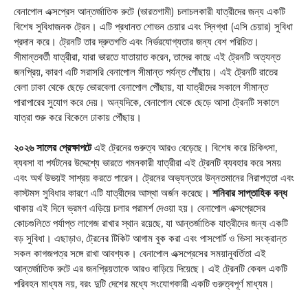
বেনাপোল এক্সপ্রেস আন্তর্জাতিক রুটে (ভারতগামী) চলাচলকারী যাত্রীদের জন্য একটি
বিশেষ সুবিধাজনক ট্রেন। এটি প্রধানত শোভন চেয়ার এবং স্নিগ্ধা (এসি চেয়ার) সুবিধা
প্রদান করে। ট্রেনটি তার দ্রুতগতি এবং নির্ভরযোগ্যতার জন্য বেশ পরিচিত।
সীমান্তবর্তী যাত্রীরা, যারা ভারতে যাতায়াত করেন, তাদের কাছে এই ট্রেনটি অত্যন্ত
জনপ্রিয়, কারণ এটি সরাসরি বেনাপোল সীমান্ত পর্যন্ত পৌঁছায়। এই ট্রেনটি রাতের
বেলা ঢাকা থেকে ছেড়ে ভোরবেলা বেনাপোল পৌঁছায়, যা যাত্রীদের সকালে সীমান্ত
পারাপারের সুযোগ করে দেয়। অন্যদিকে, বেনাপোল থেকে ছেড়ে আসা ট্রেনটি সকালে
যাত্রা শুরু করে বিকেলে ঢাকায় পৌঁছায়।
২০২৬ সালের প্রেক্ষাপটে
এই ট্রেনের গুরুত্ব আরও বেড়েছে। বিশেষ করে চিকিৎসা,
ব্যবসা বা পর্যটনের উদ্দেশ্যে ভারতে গমনকারী যাত্রীরা এই ট্রেনটি ব্যবহার করে সময়
এবং অর্থ উভয়ই সাশ্রয় করতে পারেন। ট্রেনের অভ্যন্তরে উন্নতমানের নিরাপত্তা এবং
কাস্টমস সুবিধার কারণে এটি যাত্রীদের আস্থা অর্জন করেছে।
শনিবার সাপ্তাহিক বন্ধ
থাকায় এই দিনে ভ্রমণ এড়িয়ে চলার পরামর্শ দেওয়া হয়। বেনাপোল এক্সপ্রেসের
কোচগুলিতে পর্যাপ্ত লাগেজ রাখার স্থান রয়েছে, যা আন্তর্জাতিক যাত্রীদের জন্য একটি
বড় সুবিধা। এছাড়াও, ট্রেনের টিকিট আগাম বুক করা এবং পাসপোর্ট ও ভিসা সংক্রান্ত
সকল কাগজপত্র সঙ্গে রাখা আবশ্যক। বেনাপোল এক্সপ্রেসের সময়ানুবর্তিতা এই
আন্তর্জাতিক রুটে এর জনপ্রিয়তাকে আরও বাড়িয়ে দিয়েছে। এই ট্রেনটি কেবল একটি
পরিবহন মাধ্যম নয়, বরং দুটি দেশের মধ্যে সংযোগকারী একটি গুরুত্বপূর্ণ মাধ্যম।