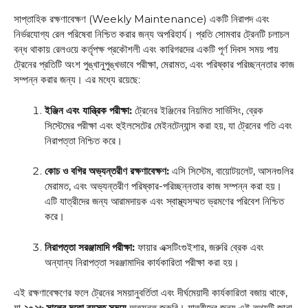
সাপ্তাহিক রক্ষণাবেক্ষণ (Weekly Maintenance) একটি নিরাপদ এবং
নির্ভরযোগ্য রেল পরিষেবা নিশ্চিত করার জন্য অপরিহার্য। প্রতি সোমবার ট্রেনটি চলাচল
বন্ধ থাকায় রেলওয়ে কর্তৃপক্ষ প্রকৌশলী এবং কারিগরদের একটি পূর্ণ দিবস সময় পায়
ট্রেনের প্রতিটি অংশ পুঙ্খানুপুঙ্খভাবে পরীক্ষা, মেরামত, এবং পরিষ্কার পরিচ্ছন্নতার কাজ
সম্পন্ন করার জন্য। এর মধ্যে রয়েছে:
ইঞ্জিন এবং যান্ত্রিক পরীক্ষা:
ট্রেনের ইঞ্জিনের নিয়মিত সার্ভিসিং, ব্রেক
সিস্টেমের পরীক্ষা এবং হুইলসেটের মেইনটেন্যান্স করা হয়, যা ট্রেনের গতি এবং
নিরাপত্তা নিশ্চিত করে।
কোচ ও বগির অভ্যন্তরীণ রক্ষণাবেক্ষণ:
এসি সিস্টেম, বায়োটয়লেট, আসনগুলির
মেরামত, এবং অভ্যন্তরীণ পরিষ্কার-পরিচ্ছন্নতার কাজ সম্পন্ন করা হয়।
এটি যাত্রীদের জন্য আরামদায়ক এবং স্বাস্থ্যসম্মত ভ্রমণের পরিবেশ নিশ্চিত
করে।
নিরাপত্তা সরঞ্জামাদি পরীক্ষা:
ফায়ার এক্সটিংগুইশার, জরুরি ব্রেক এবং
অন্যান্য নিরাপত্তা সরঞ্জামাদির কার্যকারিতা পরীক্ষা করা হয়।
এই রক্ষণাবেক্ষণের ফলে ট্রেনের সময়ানুবর্তিতা এবং দীর্ঘমেয়াদী কার্যকারিতা বজায় থাকে,
যা
২০২৬ সালের মতো ব্যস্ত সময়ে
অত্যন্ত জরুরি। যাত্রীদের জন্য এই তথ্যটি জানা