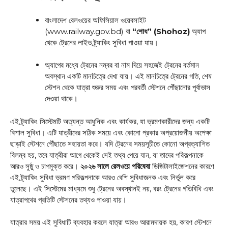
বাংলাদেশ রেলওয়ের অফিসিয়াল ওয়েবসাইট
(www.railway.gov.bd) বা
“শোধ” (Shohoz)
অ্যাপ
থেকে ট্রেনের লাইভ ট্র্যাকিং সুবিধা পাওয়া যায়।
অ্যাপের মধ্যে ট্রেনের নম্বর বা নাম দিয়ে সহজেই ট্রেনের বর্তমান
অবস্থান একটি মানচিত্রে দেখা যায়। এই মানচিত্রে ট্রেনের গতি, শেষ
স্টেশন থেকে যাত্রা শুরুর সময় এবং পরবর্তী স্টেশনে পৌঁছানোর পূর্বাভাস
দেওয়া থাকে।
এই ট্র্যাকিং সিস্টেমটি অত্যন্ত আধুনিক এবং কার্যকর, যা ভ্রমণকারীদের জন্য একটি
বিশাল সুবিধা। এটি যাত্রীদের সঠিক সময়ে এবং কোনো প্রকার অপ্রয়োজনীয় অপেক্ষা
ছাড়াই স্টেশনে পৌঁছাতে সহায়তা করে। যদি ট্রেনের সময়সূচীতে কোনো অপ্রত্যাশিত
বিলম্ব হয়, তবে যাত্রীরা আগে থেকেই সেই তথ্য পেয়ে যান, যা তাদের পরিকল্পনাকে
আরও সুষ্ঠু ও চাপমুক্ত করে।
২০২৬ সালে রেলওয়ে পরিষেবা
ডিজিটালাইজেশনের কারণে
এই ট্র্যাকিং সুবিধা ভ্রমণ পরিকল্পনাকে আরও বেশি সুবিধাজনক এবং নির্ভুল করে
তুলেছে। এই সিস্টেমের মাধ্যমে শুধু ট্রেনের অবস্থানই নয়, বরং ট্রেনের গতিবিধি এবং
যাত্রাপথের প্রতিটি স্টেশনের তথ্যও পাওয়া যায়।
যাত্রার সময় এই সুবিধাটি ব্যবহার করলে যাত্রা আরও আরামদায়ক হয়, কারণ স্টেশনে