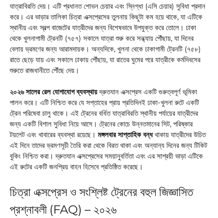
যাত্রাবিরতি দেয়। এটি প্রধানত শোভন চেয়ার এবং স্নিগ্ধা (এসি চেয়ার) সুবিধা প্রদান
করে। এর ভাড়ার তালিকা চিত্রা এক্সপ্রেসের তুলনায় কিছুটা কম হয়ে থাকে, যা এটিকে
স্থানীয় এবং স্বল্প বাজেটের যাত্রীদের জন্য বিশেষভাবে উপযুক্ত করে তোলে। ঢাকা
থেকে খুলনাগামী ট্রেনটি (৭৫৭) সকালে যাত্রা শুরু করে সন্ধ্যায় পৌঁছায়, যা দিনের
বেলায় ভ্রমণের জন্য আরামদায়ক। অন্যদিকে, খুলনা থেকে ঢাকাগামী ট্রেনটি (৭৫৮)
রাতে ছেড়ে যায় এবং সকালে ঢাকায় পৌঁছায়, যা রাতের ঘুমের পরে যাত্রীকে কর্মদিবসের
শুরুতে রাজধানীতে পৌঁছে দেয়।
২০২৬ সালের রেল যোগাযোগ ব্যবস্থায়
দ্রুতযান এক্সপ্রেস একটি গুরুত্বপূর্ণ ভূমিকা
পালন করে। এটি নিশ্চিত করে যে সপ্তাহের প্রায় প্রতিদিনই ঢাকা-খুলনা রুটে একটি
ট্রেন পরিষেবা চালু থাকে। এই ট্রেনের বর্ধিত যাত্রাবিরতি স্থানীয় পর্যায়ের যাত্রীদের
জন্য একটি বিশাল সুবিধা নিয়ে আসে। ট্রেনের কোচে উন্নতমানের সিট, পরিষ্কার
টয়লেট এবং খাবারের ব্যবস্থা রয়েছে।
মঙ্গলবার সাপ্তাহিক বন্ধ
থাকায় যাত্রীদের উচিত
এই দিনে তাদের ভ্রমণসূচী তৈরি করা থেকে বিরত থাকা এবং অন্যান্য দিনের জন্য টিকিট
বুকিং নিশ্চিত করা। দ্রুতযান এক্সপ্রেসের সময়ানুবর্তিতা এবং এর সাশ্রয়ী ভাড়া এটিকে
এই রুটের একটি জনপ্রিয় বাহন হিসেবে প্রতিষ্ঠিত করেছে।
চিত্রা এক্সপ্রেস ও সংশ্লিষ্ট ট্রেনের বহুল জিজ্ঞাসিত
প্রশ্নাবলী (FAQ) – ২০২৬