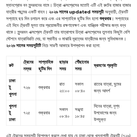
ম্যানগ্রোভ বন সুন্দরবনের নামে। চিত্রা এক্সপ্রেসের মতোই এটি এই রুটের হাজার হাজার
যাত্রীর পছন্দের একটি বাহন।
২০২৬ সালের updated সময়সূচী
অনুযায়ী, ট্রেনটি
সপ্তাহে ছয় দিন চলাচল করে এবং এর সাপ্তাহিক ছুটির দিন হলো
শুক্রবার
। সপ্তাহের
এই দিনে ট্রেনটি মূলত তার প্রয়োজনীয় রক্ষণাবেক্ষণ এবং যান্ত্রিক পরীক্ষার জন্য বন্ধ
থাকে। সুন্দরবন এক্সপ্রেস ট্রেনটি তার যাত্রাপথে চিত্রা এক্সপ্রেসের তুলনায় কিছুটা বেশি
স্টেশনে যাত্রাবিরতি দেয়, যা স্থানীয় ও মাঝারি দূরত্বের যাত্রীদের জন্য সুবিধাজনক।
২০২৬ সালের সময়সূচীটি
নিচে সারণী আকারে উপস্থাপন করা হলো:
ট্রেনের
সাপ্তাহিক
ছাড়ার
পৌঁছানোর
রুট
ভ্রমণের প্রকৃতি
নম্বর
ছুটির দিন
সময়
সময়
ঢাকা
রাত
সকাল
রাতের যাত্রা, ঘুমের
টু
৭২৬
শুক্রবার
২৩:০০
০৮:৪০
জন্য আদর্শ
খুলনা
খুলনা
দিনের যাত্রা, দৃশ্য
সকাল
সন্ধ্যা
টু
৭২৫
শুক্রবার
উপভোগের জন্য
০৮:৪০
১৮:৪৫
ঢাকা
উপযুক্ত
এই ট্রেনের সময়সূচী বিশ্লেষণ করলে দেখা যায় যে ঢাকা থেকে খুলনাগামী ট্রেনটি (৭২৬)