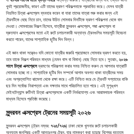
খুবই প্রয়োজনীয়, কারণ এটি তাদের ভ্রমণ পরিকল্পনাকে প্রভাবিত করে। যেসব যাত্রী
নিয়মিত চিত্রা এক্সপ্রেস ব্যবহার করেন বা যারা তাদের যাত্রা শুরু করার জন্য এই
ট্রেনটিকে বেছে নিতে চান, তাদের উচিত সোমবার দিনটিকে ভ্রমণ পরিকল্পনা থেকে বাদ
দেওয়া। সোমবারের বিকল্প হিসেবে, যাত্রীরা সুন্দরবন এক্সপ্রেস, পদ্মা এক্সপ্রেস বা
দ্রুতযান এক্সপ্রেসের মতো এই রুটে চলাচলকারী অন্যান্য ট্রেনগুলির সময়সূচী বিবেচনা
করতে পারেন, যাদের সাপ্তাহিক ছুটির দিন ভিন্ন।
এই জ্ঞান থাকা সত্ত্বেও যদি কোনো যাত্রীর জরুরি প্রয়োজনে সোমবার ভ্রমণ করতে হয়,
তবে তাকে বিকল্প পরিবহন মাধ্যম (যেমন বাস বা বিমান) বেছে নিতে হবে। সুতরাং,
২০২৬
সালে চিত্রা এক্সপ্রেসে
ভ্রমণের পরিকল্পনা করার সময় নিশ্চিত করুন যে আপনার যাত্রাটি
সোমবার হচ্ছে না। সাপ্তাহিক ছুটির দিন সম্পর্কে আগাম অবগত থাকা যাত্রীদের সময়
এবং অপ্রত্যাশিত ঝামেলা থেকে রক্ষা করে। এটি নিশ্চিত করে যে ট্রেনটি সপ্তাহের বাকি
ছয় দিন সর্বোচ্চ নিরাপত্তা এবং দক্ষতার সাথে পরিচালিত হতে পারে। এই সুশৃঙ্খল
মেইনটেন্যান্স রুটিনই চিত্রা এক্সপ্রেসকে একটি নির্ভরযোগ্য এবং আরামদায়ক পরিবহন
মাধ্যম হিসেবে প্রতিষ্ঠা করেছে।
সুন্দরবন এক্সপ্রেস ট্রেনের সময়সূচী ২০২৬
সুন্দরবন এক্সপ্রেস (ট্রেন নম্বর:
৭২৫/৭২৬
) ঢাকা থেকে খুলনার রুটে চলাচলকারী
অন্যতম জনপ্রিয় একটি আন্তঃনগর ট্রেন, যার নামকরণ করা হয়েছে বিশ্বের বৃহত্তম