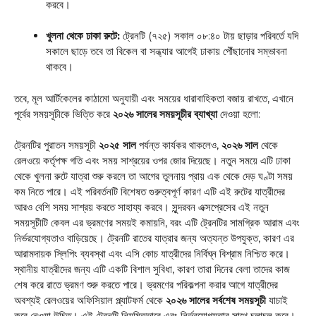
করবে।
খুলনা থেকে ঢাকা রুটে:
ট্রেনটি (৭২৫) সকাল ০৮:৪০ টায় ছাড়ার পরিবর্তে যদি
সকালে ছাড়ে তবে তা বিকেল বা সন্ধ্যার আগেই ঢাকায় পৌঁছানোর সম্ভাবনা
থাকবে।
তবে, মূল আর্টিকেলের কাঠামো অনুযায়ী এবং সময়ের ধারাবাহিকতা বজায় রাখতে, এখানে
পূর্বের সময়সূচীকে ভিত্তি করে
২০২৬ সালের সময়সূচীর ব্যাখ্যা
দেওয়া হলো:
ট্রেনটির পুরাতন সময়সূচী
২০২৫ সাল
পর্যন্ত কার্যকর থাকলেও,
২০২৬ সাল
থেকে
রেলওয়ে কর্তৃপক্ষ গতি এবং সময় সাশ্রয়ের ওপর জোর দিয়েছে। নতুন সময়ে এটি ঢাকা
থেকে খুলনা রুটে যাত্রা শুরু করলে তা আগের তুলনায় প্রায় এক থেকে দেড় ঘণ্টা সময়
কম নিতে পারে। এই পরিবর্তনটি বিশেষত গুরুত্বপূর্ণ কারণ এটি এই রুটের যাত্রীদের
আরও বেশি সময় সাশ্রয় করতে সাহায্য করবে। সুন্দরবন এক্সপ্রেসের এই নতুন
সময়সূচীটি কেবল এর ভ্রমণের সময়ই কমায়নি, বরং এটি ট্রেনটির সামগ্রিক আরাম এবং
নির্ভরযোগ্যতাও বাড়িয়েছে। ট্রেনটি রাতের যাত্রার জন্য অত্যন্ত উপযুক্ত, কারণ এর
আরামদায়ক স্লিপিং ব্যবস্থা এবং এসি কোচ যাত্রীদের নির্বিঘ্ন বিশ্রাম নিশ্চিত করে।
স্থানীয় যাত্রীদের জন্য এটি একটি বিশাল সুবিধা, কারণ তারা দিনের বেলা তাদের কাজ
শেষ করে রাতে ভ্রমণ শুরু করতে পারে। ভ্রমণের পরিকল্পনা করার আগে যাত্রীদের
অবশ্যই রেলওয়ের অফিসিয়াল প্ল্যাটফর্ম থেকে
২০২৬ সালের সর্বশেষ সময়সূচী
যাচাই
করে নেওয়া উচিত। এই ট্রেনটি নিয়মিতভাবে এবং নির্ভরযোগ্যতার সাথে চলাচল করে।