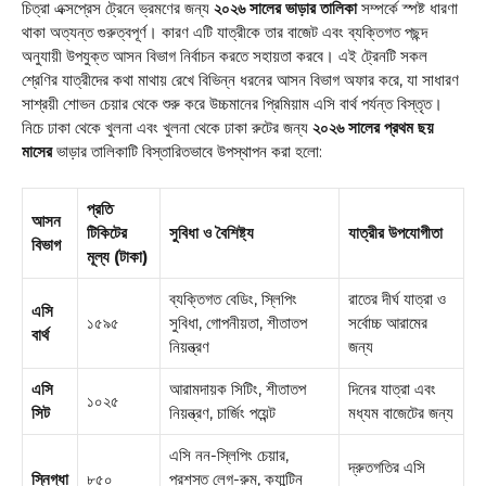
চিত্রা এক্সপ্রেস ট্রেনে ভ্রমণের জন্য
২০২৬ সালের ভাড়ার তালিকা
সম্পর্কে স্পষ্ট ধারণা
থাকা অত্যন্ত গুরুত্বপূর্ণ। কারণ এটি যাত্রীকে তার বাজেট এবং ব্যক্তিগত পছন্দ
অনুযায়ী উপযুক্ত আসন বিভাগ নির্বাচন করতে সহায়তা করবে। এই ট্রেনটি সকল
শ্রেণির যাত্রীদের কথা মাথায় রেখে বিভিন্ন ধরনের আসন বিভাগ অফার করে, যা সাধারণ
সাশ্রয়ী শোভন চেয়ার থেকে শুরু করে উচ্চমানের প্রিমিয়াম এসি বার্থ পর্যন্ত বিস্তৃত।
নিচে ঢাকা থেকে খুলনা এবং খুলনা থেকে ঢাকা রুটের জন্য
২০২৬ সালের প্রথম ছয়
মাসের
ভাড়ার তালিকাটি বিস্তারিতভাবে উপস্থাপন করা হলো:
প্রতি
আসন
টিকিটের
সুবিধা ও বৈশিষ্ট্য
যাত্রীর উপযোগীতা
বিভাগ
মূল্য (টাকা)
ব্যক্তিগত বেডিং, স্লিপিং
রাতের দীর্ঘ যাত্রা ও
এসি
১৫৯৫
সুবিধা, গোপনীয়তা, শীতাতপ
সর্বোচ্চ আরামের
বার্থ
নিয়ন্ত্রণ
জন্য
এসি
আরামদায়ক সিটিং, শীতাতপ
দিনের যাত্রা এবং
১০২৫
সিট
নিয়ন্ত্রণ, চার্জিং পয়েন্ট
মধ্যম বাজেটের জন্য
এসি নন-স্লিপিং চেয়ার,
দ্রুতগতির এসি
স্নিগ্ধা
৮৫০
প্রশস্ত লেগ-রুম, ক্যান্টিন