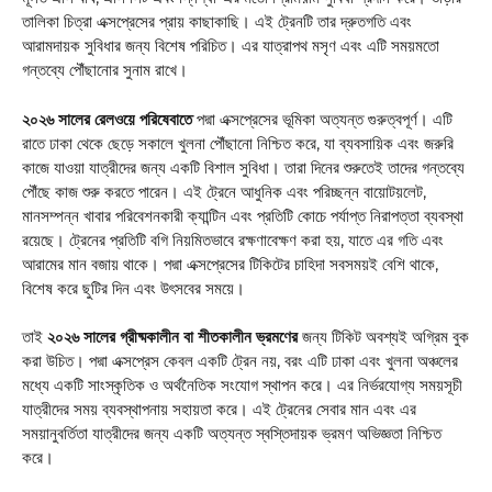
তালিকা চিত্রা এক্সপ্রেসের প্রায় কাছাকাছি। এই ট্রেনটি তার দ্রুতগতি এবং
আরামদায়ক সুবিধার জন্য বিশেষ পরিচিত। এর যাত্রাপথ মসৃণ এবং এটি সময়মতো
গন্তব্যে পৌঁছানোর সুনাম রাখে।
২০২৬ সালের রেলওয়ে পরিষেবাতে
পদ্মা এক্সপ্রেসের ভূমিকা অত্যন্ত গুরুত্বপূর্ণ। এটি
রাতে ঢাকা থেকে ছেড়ে সকালে খুলনা পৌঁছানো নিশ্চিত করে, যা ব্যবসায়িক এবং জরুরি
কাজে যাওয়া যাত্রীদের জন্য একটি বিশাল সুবিধা। তারা দিনের শুরুতেই তাদের গন্তব্যে
পৌঁছে কাজ শুরু করতে পারেন। এই ট্রেনে আধুনিক এবং পরিচ্ছন্ন বায়োটয়লেট,
মানসম্পন্ন খাবার পরিবেশনকারী ক্যান্টিন এবং প্রতিটি কোচে পর্যাপ্ত নিরাপত্তা ব্যবস্থা
রয়েছে। ট্রেনের প্রতিটি বগি নিয়মিতভাবে রক্ষণাবেক্ষণ করা হয়, যাতে এর গতি এবং
আরামের মান বজায় থাকে। পদ্মা এক্সপ্রেসের টিকিটের চাহিদা সবসময়ই বেশি থাকে,
বিশেষ করে ছুটির দিন এবং উৎসবের সময়ে।
তাই
২০২৬ সালের গ্রীষ্মকালীন বা শীতকালীন ভ্রমণের
জন্য টিকিট অবশ্যই অগ্রিম বুক
করা উচিত। পদ্মা এক্সপ্রেস কেবল একটি ট্রেন নয়, বরং এটি ঢাকা এবং খুলনা অঞ্চলের
মধ্যে একটি সাংস্কৃতিক ও অর্থনৈতিক সংযোগ স্থাপন করে। এর নির্ভরযোগ্য সময়সূচী
যাত্রীদের সময় ব্যবস্থাপনায় সহায়তা করে। এই ট্রেনের সেবার মান এবং এর
সময়ানুবর্তিতা যাত্রীদের জন্য একটি অত্যন্ত স্বস্তিদায়ক ভ্রমণ অভিজ্ঞতা নিশ্চিত
করে।