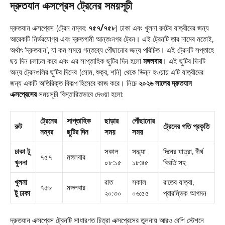
দ্রুতযান এক্সপ্রেস ট্রেনের সময়সূচী
দ্রুতযান এক্সপ্রেস (ট্রেন নম্বর:
৭৫৭/৭৫৮
) ঢাকা এবং খুলনা রুটের যাত্রীদের জন্য
আরেকটি নির্ভরযোগ্য এবং দ্রুতগামী আন্তঃনগর ট্রেন। এই ট্রেনটি তার নামের মতোই,
অর্থাৎ ‘দ্রুতযান’, যা কম সময়ে গন্তব্যে পৌঁছানোর জন্য পরিচিত। এই ট্রেনটি সপ্তাহে
ছয় দিন চলাচল করে এবং এর সাপ্তাহিক ছুটির দিন হলো
মঙ্গলবার
। এই ছুটির দিনটি
অন্য ট্রেনগুলির ছুটির দিনের (সোম, শুক্র, শনি) থেকে ভিন্ন হওয়ায় এটি যাত্রীদের
জন্য একটি অতিরিক্ত বিকল্প হিসেবে কাজ করে। নিচে
২০২৬ সালের দ্রুতযান
এক্সপ্রেসের
সময়সূচী বিস্তারিতভাবে দেওয়া হলো:
ট্রেনের
সাপ্তাহিক
ছাড়ার
পৌঁছানোর
রুট
ট্রেনের গতি প্রকৃতি
নম্বর
ছুটির দিন
সময়
সময়
ঢাকা টু
সকাল
সন্ধ্যা
দিনের যাত্রা, দীর্ঘ
৭৫৭
মঙ্গলবার
খুলনা
০৮:১৫
১৮:৪৫
বিরতি সহ
খুলনা
রাত
সকাল
রাতের যাত্রা,
৭৫৮
মঙ্গলবার
টু ঢাকা
২০:৩০
০৬:৫৫
প্রারম্ভিক আগমন
দ্রুতযান এক্সপ্রেস ট্রেনটি সাধারণত চিত্রা এক্সপ্রেসের তুলনায় আরও বেশি স্টেশনে