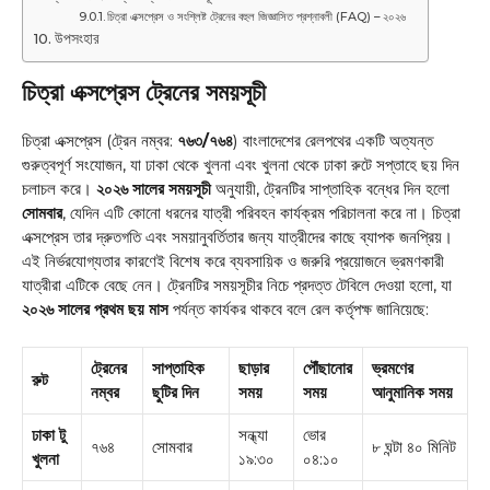
চিত্রা এক্সপ্রেস ও সংশ্লিষ্ট ট্রেনের বহুল জিজ্ঞাসিত প্রশ্নাবলী (FAQ) – ২০২৬
উপসংহার
চিত্রা এক্সপ্রেস ট্রেনের সময়সূচী
চিত্রা এক্সপ্রেস (ট্রেন নম্বর:
৭৬৩/৭৬৪
) বাংলাদেশের রেলপথের একটি অত্যন্ত
গুরুত্বপূর্ণ সংযোজন, যা ঢাকা থেকে খুলনা এবং খুলনা থেকে ঢাকা রুটে সপ্তাহে ছয় দিন
চলাচল করে।
২০২৬ সালের সময়সূচী
অনুযায়ী, ট্রেনটির সাপ্তাহিক বন্ধের দিন হলো
সোমবার
, যেদিন এটি কোনো ধরনের যাত্রী পরিবহন কার্যক্রম পরিচালনা করে না। চিত্রা
এক্সপ্রেস তার দ্রুতগতি এবং সময়ানুবর্তিতার জন্য যাত্রীদের কাছে ব্যাপক জনপ্রিয়।
এই নির্ভরযোগ্যতার কারণেই বিশেষ করে ব্যবসায়িক ও জরুরি প্রয়োজনে ভ্রমণকারী
যাত্রীরা এটিকে বেছে নেন। ট্রেনটির সময়সূচীর নিচে প্রদত্ত টেবিলে দেওয়া হলো, যা
২০২৬ সালের প্রথম ছয় মাস
পর্যন্ত কার্যকর থাকবে বলে রেল কর্তৃপক্ষ জানিয়েছে:
ট্রেনের
সাপ্তাহিক
ছাড়ার
পৌঁছানোর
ভ্রমণের
রুট
নম্বর
ছুটির দিন
সময়
সময়
আনুমানিক সময়
ঢাকা টু
সন্ধ্যা
ভোর
৭৬৪
সোমবার
৮ ঘন্টা ৪০ মিনিট
খুলনা
১৯:৩০
০৪:১০