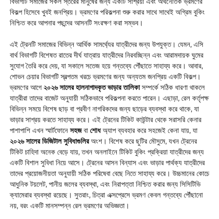
বিভাগটি সমাজের সকল স্তরের মানুষের জন্য একটি সাশ্রয়ী এবং অর্থনৈতিক ভ্রমণের
বিকল্প হিসেবে খুবই জনপ্রিয়। ভ্রমণের পরিকল্পনা শুরু করার সাথে সাথেই অগ্রিম বুকিং
নিশ্চিত করে আপনার পছন্দের আসনটি সংরক্ষণ করা সম্ভব।
এই ট্রেনটি সমাজের বিভিন্ন আর্থিক সামর্থ্যের যাত্রীদের জন্য উপযুক্ত। যেমন, এসি
বার্থ বিভাগটি বিশেষত রাতের দীর্ঘ যাত্রায় যাত্রীদের নিরবচ্ছিন্ন এবং আরামদায়ক ঘুমের
সুযোগ তৈরি করে দেয়, যা সকালে সতেজ হয়ে গন্তব্যে পৌঁছাতে সাহায্য করে। আবার,
শোভন চেয়ার বিভাগটি স্বল্পতম খরচে ভ্রমণের জন্য অন্যতম জনপ্রিয় একটি বিকল্প।
ভ্রমণের আগে
২০২৬ সালের হালনাগাদকৃত ভাড়ার তালিকা
সম্পর্কে সঠিক ধারণা থাকলে
যাত্রীরা তাদের বাজেট অনুযায়ী সঠিকভাবে পরিকল্পনা করতে পারেন। এছাড়া, রেল কর্তৃপক্ষ
বিভিন্ন সময়ে বিশেষ ছাড় বা প্রবীণ নাগরিকদের জন্য ছাড়ের ব্যবস্থা করে থাকে, যা
ভাড়ার সাশ্রয় করতে সাহায্য করে। এই ট্রেনের টিকিট কাউন্টার থেকে সরাসরি কেনার
পাশাপাশি এখন স্মার্টফোনে
সহজ
বা
শোধ
অ্যাপ ব্যবহার করে সহজেই কেনা যায়, যা
২০২৬ সালের ডিজিটাল সুবিধাগুলির
অংশ। বিশেষ করে ছুটির মৌসুমে, যখন ট্রেনের
টিকিট চাহিদা অনেক বেড়ে যায়, তখন অনলাইনে টিকিট বুকিং প্রক্রিয়া যাত্রীদের জন্য
একটি বিশাল সুবিধা নিয়ে আসে। ট্রেনের আসন বিন্যাস এবং ভাড়ার পার্থক্য যাত্রীদের
তাদের প্রয়োজনীয়তা অনুযায়ী সঠিক পরিষেবা বেছে নিতে সাহায্য করে। উচ্চমানের কোচে
আধুনিক টয়লেট, পানীয় জলের ব্যবস্থা, এবং নিরাপত্তা নিশ্চিত করার জন্য সিসিটিভি
ক্যামেরার ব্যবস্থা রয়েছে। সুতরাং, চিত্রা এক্সপ্রেসে ভ্রমণ কেবল গন্তব্যে পৌঁছানো
নয়, বরং একটি মানসম্পন্ন রেল ভ্রমণের অভিজ্ঞতা।