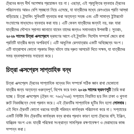
ট্রেনের জন্য দীর্ঘ অপেক্ষার প্রয়োজন হয় না। এছাড়া, এই প্রযুক্তির ব্যবহার ট্রেনের
পরিচালনায় আরও বেশি স্বচ্ছতা নিয়ে এসেছে, যা যাত্রীদের মধ্যে রেলওয়ের প্রতি আস্থা
বাড়িয়েছে। ট্র্যাকিং সুবিধাটি ব্যবহার করা অত্যন্ত সহজ এবং এটি সামান্য ইন্টারনেট
সংযোগের মাধ্যমেও ব্যবহার করা যায়। এটি কেবল যাত্রীদের জন্যই নয়, বরং যারা
যাত্রীদের স্টেশনে স্বাগত জানাতে যাবেন তাদের জন্যও সমানভাবে উপকারী। সুতরাং,
২০২৬ সালের চিত্রা এক্সপ্রেসে
ভ্রমণের আগে এই ট্র্যাকিং সিস্টেম সম্পর্কে জেনে রাখা
প্রতিটি যাত্রীর জন্য অপরিহার্য। এটি আধুনিক রেলযাত্রার একটি অবিচ্ছেদ্য অংশ।
এটি যাত্রাপথে কোনো প্রকার বিঘ্ন ঘটলে তার দ্রুত আপডেট দিতে সক্ষম, যা যাত্রীদের
সময় ব্যবস্থাপনায় সহায়তা করে।
চিত্রা এক্সপ্রেস সাপ্তাহিক বন্ধ
চিত্রা এক্সপ্রেস ট্রেনের সাপ্তাহিক বন্ধের দিন সম্পর্কে সঠিক জ্ঞান রাখা যেকোনো
যাত্রীর জন্য অত্যন্ত গুরুত্বপূর্ণ, বিশেষ করে যখন
২০২৬ সালের ভ্রমণসূচী
তৈরি করা
হচ্ছে। চিত্রা এক্সপ্রেস (ট্রেন নং: ৭৬৩/৭৬৪) সপ্তাহে নিয়মিত ছয় দিন ঢাকা ও খুলনা
রুটে নিরবচ্ছিন্ন সেবা প্রদান করে। এই ট্রেনটির সাপ্তাহিক ছুটির দিন হলো
সোমবার
।
এই দিনে ট্রেনটি কোনো ধরনের যাত্রী পরিবহন কার্যক্রম পরিচালনা করে না। সপ্তাহের
একটি নির্দিষ্ট দিন ট্রেনটির কার্যক্রম বন্ধ রাখার প্রধান কারণ হলো ট্রেনের বগি, ইঞ্জিন,
যান্ত্রিক অংশ এবং যাত্রী পরিষেবা সংক্রান্ত সামগ্রিক রক্ষণাবেক্ষণ ও মেরামতের কাজ
সম্পন্ন করা।