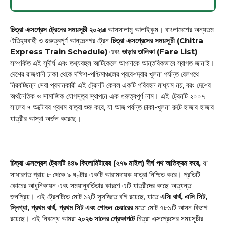
চিত্রা এক্সপ্রেস ট্রেনের সময়সূচী ২০২৬ঃ
আসসালামু আলাইকুম। বাংলাদেশের অন্যতম
ঐতিহ্যবাহী ও গুরুত্বপূর্ণ আন্তঃনগর ট্রেন
চিত্রা এক্সপ্রেসের সময়সূচী (Chitra
Express Train Schedule)
এবং
ভাড়ার তালিকা (Fare List)
সম্পর্কিত এই সুদীর্ঘ এবং তথ্যবহুল আর্টিকেলে আপনাকে আন্তরিকভাবে স্বাগত জানাই।
দেশের রাজধানী ঢাকা থেকে দক্ষিণ-পশ্চিমাঞ্চলের প্রবেশদ্বার খুলনা পর্যন্ত রেলপথে
নিরবচ্ছিন্ন সেবা প্রদানকারী এই ট্রেনটি কেবল একটি পরিবহন মাধ্যম নয়, বরং দেশের
অর্থনৈতিক ও সামাজিক যোগসূত্র স্থাপনে এক গুরুত্বপূর্ণ নাম। এই ট্রেনটি ২০০৭
সালের ৭ অক্টোবর প্রথম যাত্রা শুরু করে, যা আজ পর্যন্ত ঢাকা-খুলনা রুটে হাজার হাজার
যাত্রীর আস্থা অর্জন করেছে।
চিত্রা এক্সপ্রেস ট্রেনটি ৪৪৯ কিলোমিটারের (২৭৯ মাইল) দীর্ঘ পথ অতিক্রম করে,
যা
সাধারণত প্রায় ৮ থেকে ৯ ঘণ্টার একটি আরামদায়ক যাত্রা নিশ্চিত করে। প্রতিটি
কোচের আধুনিকায়ন এবং সময়ানুবর্তিতার কারণে এটি যাত্রীদের কাছে অত্যন্ত
জনপ্রিয়। এই ট্রেনটিতে মোট ১২টি সুসজ্জিত বগি রয়েছে, যাতে
এসি বার্থ, এসি সিট,
স্নিগ্ধা, প্রথম বার্থ, প্রথম সিট এবং শোভন চেয়ারের
মতো মোট ৭৮১টি আসন বিভাগ
রয়েছে। এই নিবন্ধে আমরা
২০২৬ সালের প্রেক্ষাপটে
চিত্রা এক্সপ্রেসের সময়সূচীর