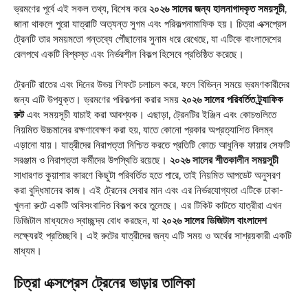
ভ্রমণের পূর্বে এই সকল তথ্য, বিশেষ করে
২০২৬ সালের জন্য হালনাগাদকৃত সময়সূচী
,
জানা থাকলে পুরো যাত্রাটি অত্যন্ত সুগম এবং পরিকল্পনামাফিক হয়। চিত্রা এক্সপ্রেস
ট্রেনটি তার সময়মতো গন্তব্যে পৌঁছানোর সুনাম ধরে রেখেছে, যা এটিকে বাংলাদেশের
রেলপথে একটি বিশ্বস্ত এবং নির্ভরশীল বিকল্প হিসেবে প্রতিষ্ঠিত করেছে।
ট্রেনটি রাতের এবং দিনের উভয় শিফটে চলাচল করে, ফলে বিভিন্ন সময়ে ভ্রমণকারীদের
জন্য এটি উপযুক্ত। ভ্রমণের পরিকল্পনা করার সময়
২০২৬ সালের পরিবর্তিত ট্র্যাফিক
রুট
এবং সময়সূচী যাচাই করা আবশ্যক। এছাড়া, ট্রেনটির ইঞ্জিন এবং কোচগুলিতে
নিয়মিত উচ্চমানের রক্ষণাবেক্ষণ করা হয়, যাতে কোনো প্রকার অপ্রত্যাশিত বিলম্ব
এড়ানো যায়। যাত্রীদের নিরাপত্তা নিশ্চিত করতে প্রতিটি কোচে আধুনিক ফায়ার সেফটি
সরঞ্জাম ও নিরাপত্তা কর্মীদের উপস্থিতি রয়েছে।
২০২৬ সালের শীতকালীন সময়সূচী
সাধারণত কুয়াশার কারণে কিছুটা পরিবর্তিত হতে পারে, তাই নিয়মিত আপডেট অনুসরণ
করা বুদ্ধিমানের কাজ। এই ট্রেনের সেবার মান এবং এর নির্ভরযোগ্যতা এটিকে ঢাকা-
খুলনা রুটে একটি অবিসংবাদিত বিকল্প করে তুলেছে। এর টিকিট কাটতে যাত্রীরা এখন
ডিজিটাল মাধ্যমেও স্বাচ্ছন্দ্য বোধ করছেন, যা
২০২৬ সালের ডিজিটাল বাংলাদেশ
লক্ষ্যেরই প্রতিচ্ছবি। এই রুটের যাত্রীদের জন্য এটি সময় ও অর্থের সাশ্রয়কারী একটি
মাধ্যম।
চিত্রা এক্সপ্রেস ট্রেনের ভাড়ার তালিকা