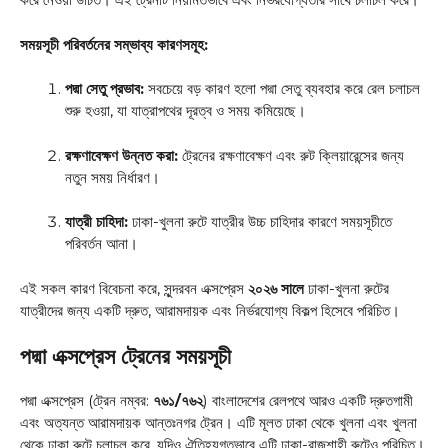
সময়সূচী পরিবর্তনের সম্ভাব্য কারণসমূহ:
পদ্মা সেতু প্রভাব:
সবচেয়ে বড় কারণ হলো পদ্মা সেতু ব্যবহার করে রেল চলাচল
শুরু হওয়া, যা যাত্রাপথের দূরত্ব ও সময় কমিয়েছে।
রক্ষণাবেক্ষণ উন্নত করা:
ট্রেনের রক্ষণাবেক্ষণ এবং রুট ক্লিয়ারেন্সের জন্য
নতুন সময় নির্ধারণ।
যাত্রী চাহিদা:
ঢাকা-খুলনা রুটে যাত্রীর উচ্চ চাহিদার কারণে সময়সূচীতে
পরিবর্তন আনা।
এই সকল কারণ বিবেচনা করে, সুন্দরবন এক্সপ্রেস
২০২৬ সালে
ঢাকা-খুলনা রুটের
যাত্রীদের জন্য একটি দ্রুত, আরামদায়ক এবং নির্ভরযোগ্য বিকল্প হিসেবে পরিচিত।
পদ্মা এক্সপ্রেস ট্রেনের সময়সূচী
পদ্মা এক্সপ্রেস (ট্রেন নম্বর:
৭৬১/৭৬২
) বাংলাদেশের রেলপথে আরও একটি দ্রুতগামী
এবং অত্যন্ত আরামদায়ক আন্তঃনগর ট্রেন। এটি মূলত ঢাকা থেকে খুলনা এবং খুলনা
থেকে ঢাকা রুটে চলাচল করে, যদিও ঐতিহ্যগতভাবে এটি ঢাকা-রাজশাহী রুটেও পরিচিত।