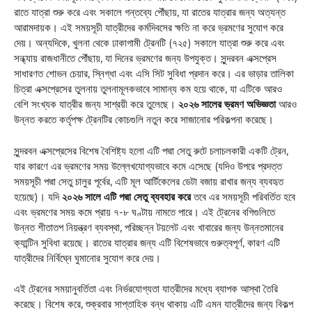
রাতে যাত্রা শুরু করে এবং সকালে গন্তব্যে পৌঁছায়, যা রাতের যাত্রার জন্য অত্যন্ত
আরামদায়ক। এই সময়সূচী যাত্রীদের কর্মদিবসের ক্ষতি না করে ভ্রমণের সুযোগ করে
দেয়। অন্যদিকে, খুলনা থেকে ঢাকাগামী ট্রেনটি (৭২৫) সকালে যাত্রা শুরু করে এবং
সন্ধ্যায় রাজধানীতে পৌঁছায়, যা দিনের ভ্রমণের জন্য উপযুক্ত। সুন্দরবন এক্সপ্রেস
সাধারণত শোভন চেয়ার, স্নিগ্ধা এবং এসি সিট সুবিধা প্রদান করে। এর ভাড়ার তালিকা
চিত্রা এক্সপ্রেসের তুলনায় তুলনামূলকভাবে সামান্য কম হয়ে থাকে, যা এটিকে আরও
বেশি সংখ্যক যাত্রীর জন্য সাশ্রয়ী করে তুলেছে।
২০২৬ সালের ভ্রমণ অভিজ্ঞতা
আরও
উন্নত করতে কর্তৃপক্ষ ট্রেনটির কোচগুলি নতুন করে সাজানোর পরিকল্পনা করেছে।
সুন্দরবন এক্সপ্রেসের বিশেষ বৈশিষ্ট্য হলো এটি পদ্মা সেতু রুটে চলাচলকারী একটি ট্রেন,
যার কারণে এর ভ্রমণের সময় উল্লেখযোগ্যভাবে কমে এসেছে (যদিও উপরে প্রদত্ত
সময়সূচী পদ্মা সেতু চালুর পূর্বের, এটি মূল আর্টিকেলের ডেটা বজায় রাখার জন্য ব্যবহৃত
হয়েছে)। যদি
২০২৬ সালে এটি পদ্মা সেতু ব্যবহার করে
তবে এর সময়সূচী পরিবর্তিত হবে
এবং ভ্রমণের সময় কমে প্রায় ৭-৮ ঘণ্টায় নামতে পারে। এই ট্রেনের বগিগুলিতে
উন্নত শীতাতপ নিয়ন্ত্রণ ব্যবস্থা, পরিচ্ছন্ন টয়লেট এবং খাবারের জন্য উন্নতমানের
ক্যান্টিন সুবিধা রয়েছে। রাতের যাত্রার জন্য এটি বিশেষভাবে গুরুত্বপূর্ণ, কারণ এটি
যাত্রীদের নির্বিঘ্নে ঘুমানোর সুযোগ করে দেয়।
এই ট্রেনের সময়ানুবর্তিতা এবং নির্ভরযোগ্যতা যাত্রীদের মধ্যে ব্যাপক আস্থা তৈরি
করেছে। বিশেষ করে, শুক্রবার সাপ্তাহিক বন্ধ থাকায় এটি এমন যাত্রীদের জন্য বিকল্প