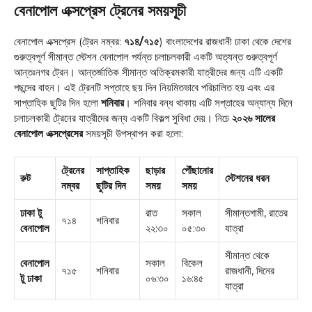
বেনাপোল এক্সপ্রেস ট্রেনের সময়সূচী
বেনাপোল এক্সপ্রেস (ট্রেন নম্বর:
৭১৪/৭১৫
) বাংলাদেশের রাজধানী ঢাকা থেকে দেশের
গুরুত্বপূর্ণ সীমান্ত স্টেশন বেনাপোল পর্যন্ত চলাচলকারী একটি অত্যন্ত গুরুত্বপূর্ণ
আন্তঃনগর ট্রেন। আন্তর্জাতিক সীমান্ত অতিক্রমকারী যাত্রীদের জন্য এটি একটি
পছন্দের বাহন। এই ট্রেনটি সপ্তাহে ছয় দিন নিয়মিতভাবে পরিচালিত হয় এবং এর
সাপ্তাহিক ছুটির দিন হলো
শনিবার
। শনিবার বন্ধ থাকায় এটি সপ্তাহের অন্যান্য দিনে
চলাচলকারী ট্রেনের যাত্রীদের জন্য একটি বিকল্প সুবিধা দেয়। নিচে
২০২৬ সালের
বেনাপোল এক্সপ্রেসের
সময়সূচী উপস্থাপন করা হলো:
ট্রেনের
সাপ্তাহিক
ছাড়ার
পৌঁছানোর
রুট
স্টেশনের ধরন
নম্বর
ছুটির দিন
সময়
সময়
ঢাকা টু
রাত
সকাল
সীমান্তগামী, রাতের
৭১৪
শনিবার
বেনাপোল
২২:৩০
০৫:৩০
যাত্রা
সীমান্ত থেকে
বেনাপোল
সকাল
বিকেল
৭১৫
শনিবার
রাজধানী, দিনের
টু ঢাকা
০৬:৩০
১৬:৪৫
যাত্রা