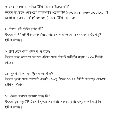
৭. ২০২৬ সালে অনলাইনে টিকিট কোথায় কিনতে পারি?
উত্তর: বাংলাদেশ রেলওয়ের অফিশিয়াল ওয়েবসাইট (www.railway.gov.bd) বা
মোবাইল অ্যাপ ‘শোধ’ (Shohoz) থেকে টিকিট কেনা যায়।
৮. ট্রেনে এসি সিটের সুবিধা কী?
উত্তর: এসি সিটে শীতাতপ নিয়ন্ত্রিত পরিবেশে আরামদায়ক আসন এবং চার্জিং পয়েন্ট
সুবিধা রয়েছে।
৯. ঢাকা থেকে খুলনা ট্রেন কখন ছাড়ে?
উত্তর: ঢাকা কমলাপুর রেলওয়ে স্টেশন থেকে ট্রেনটি প্রতিদিন সন্ধ্যা ১৯:৩০ মিনিটে
ছাড়ে।
১০. খুলনা থেকে ঢাকা ট্রেন কখন পৌঁছে?
উত্তর: খুলনা থেকে ঢাকাগামী ট্রেনটি (৭৬৩) বিকেল ১৭:৫৫ মিনিটে কমলাপুর রেলওয়ে
স্টেশনে পৌঁছায়।
১১. ট্রেনে খাবারের ব্যবস্থা আছে কি?
উত্তর: হ্যাঁ, প্রতিটি ট্রেনে উন্নতমানের খাবার সরবরাহ করার জন্য একটি ক্যান্টিন
সুবিধা রয়েছে।